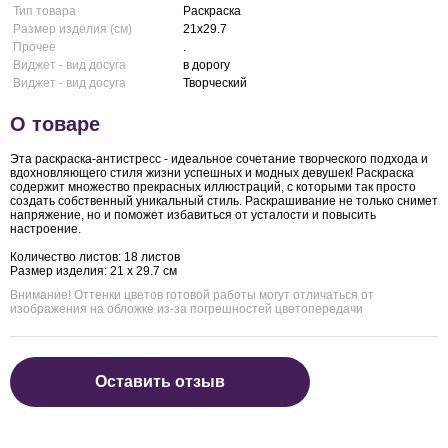
Тип товара
Раскраска
Размер изделия (см)
21x29.7
Прочее
.
Виджет - вид досуга
в дорогу
Виджет - вид досуга
Творческий
О товаре
Эта раскраска-антистресс - идеальное сочетание творческого подхода и
вдохновляющего стиля жизни успешных и модных девушек! Раскраска
содержит множество прекрасных иллюстраций, с которыми так просто
создать собственный уникальный стиль. Раскрашивание не только снимет
напряжение, но и поможет избавиться от усталости и повысить
настроение.
Количество листов: 18 листов
Размер изделия: 21 x 29.7 см
Внимание! Оттенки цветов готовой работы могут отличаться от
изображения на обложке из-за погрешностей цветопередачи
Оставить отзыв