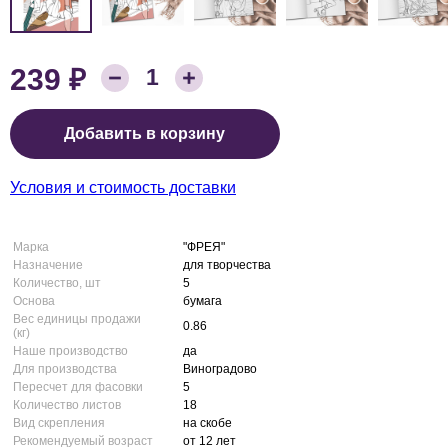
₽
239
Количество товара:
1
Цена:
Добавить в корзину
Условия и стоимость доставки
Марка
"ФРЕЯ"
Назначение
для творчества
Количество, шт
5
Основа
бумага
Вес единицы продажи
0.86
(кг)
Наше производство
да
Для производства
Виноградово
Пересчет для фасовки
5
Количество листов
18
Вид скрепления
на скобе
Рекомендуемый возраст
от 12 лет