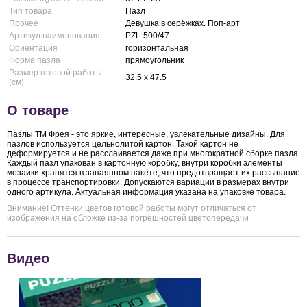
Тип товара
Пазл
Прочее
Девушка в серёжках. Поп-арт
Артикул наименования
PZL-500/47
Ориентация
горизонтальная
Форма пазла
прямоугольник
Размер готовой работы
32.5 x 47.5
(см)
О товаре
Пазлы ТМ Фрея - это яркие, интересные, увлекательные дизайны. Для
пазлов используется цельнолитой картон. Такой картон не
деформируется и не расслаивается даже при многократной сборке пазла.
Каждый пазл упакован в картонную коробку, внутри коробки элементы
мозаики хранятся в запаянном пакете, что предотвращает их рассыпание
в процессе транспортировки. Допускаются вариации в размерах внутри
одного артикула. Актуальная информация указана на упаковке товара.
Внимание! Оттенки цветов готовой работы могут отличаться от
изображения на обложке из-за погрешностей цветопередачи
Видео