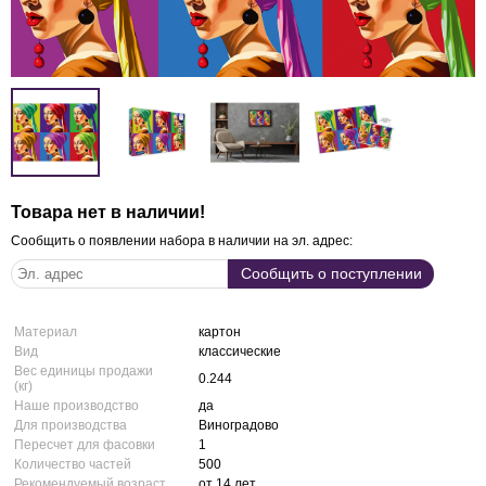
Товара нет в наличии!
Сообщить о появлении набора в наличии на эл. адрес:
Материал
картон
Вид
классические
Вес единицы продажи
0.244
(кг)
Наше производство
да
Для производства
Виноградово
Пересчет для фасовки
1
Количество частей
500
Рекомендуемый возраст
от 14 лет