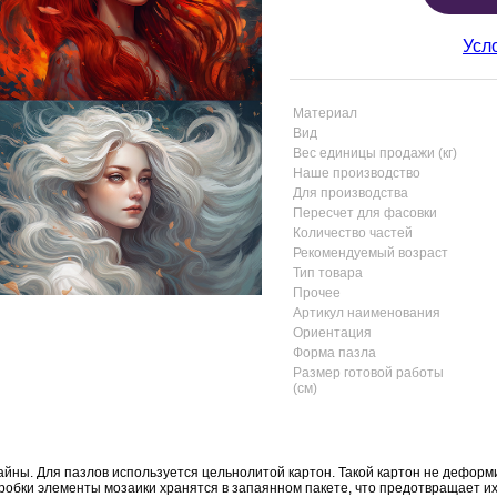
Усл
Материал
Вид
Вес единицы продажи (кг)
Наше производство
Для производства
Пересчет для фасовки
Количество частей
Рекомендуемый возраст
Тип товара
Прочее
Артикул наименования
Ориентация
Форма пазла
Размер готовой работы
(см)
айны. Для пазлов используется цельнолитой картон. Такой картон не деформ
коробки элементы мозаики хранятся в запаянном пакете, что предотвращает и