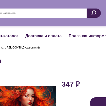
Поиск
н-каталог
Доставка и оплата
Полезная информ
азл. PZL-500/48 Душа стихий
й
₽
347
Цена: