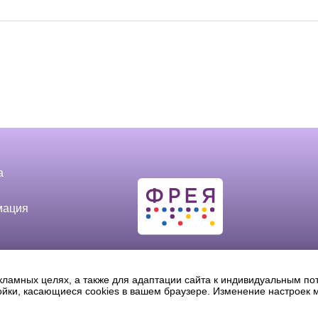
а
мация
кламных целях, а также для адаптации сайта к индивидуальным по
ройки, касающиеся cookies в вашем браузере. Изменение настроек 
спроизведение в печатном виде и/или использование в любой форме, цитиро