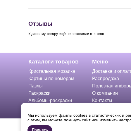
Отзывы
К данному товару ещё не оставляли отзывов.
Каталоги товаров
Меню
Кристальная мозаика
Доставка и оплат
Картины по номерам
Распродажа
Пазлы
Полезная инфор
Раскраски
О компании
Альбомы-раскраски
Контакты
Онлайн-каталог
Мы используем файлы cookies в статистических и ре
с этим, вы можете покинуть сайт или изменить наст
© 2026 «ФРЕЯ». Полное или частичное копирование, во
запрещено.
Принять