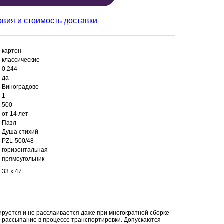
овия и стоимость доставки
картон
классические
0.244
да
Виноградово
1
500
от 14 лет
Пазл
Душа стихий
PZL-500/48
горизонтальная
прямоугольник
33 x 47
ируется и не расслаивается даже при многократной сборке
х рассыпание в процессе транспортировки. Допускаются