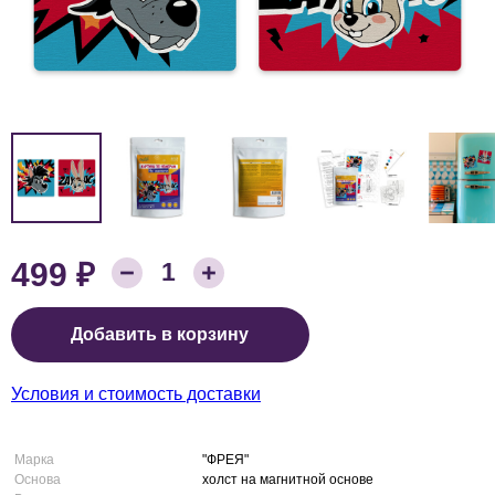
₽
499
Количество товара:
1
Цена:
Добавить в корзину
Условия и стоимость доставки
Марка
"ФРЕЯ"
Основа
холст на магнитной основе