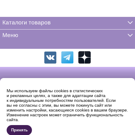
Каталоги товаров
Меню
Мы используем файлы cookies в статистических
и рекламных целях, а также для адаптации сайта
к индивидуальным потребностям пользователей. Если
вы не согласны с этим, вы можете покинуть сайт или
изменить настройки, касающиеся cookies в вашем браузере.
Изменение настроек может ограничить функциональность
© 2026 «ФРЕЯ». Полное или частичное копирование, воспроизведение
сайта.
в печатном виде и/или использование в любой форме, цитирование без
письменного разрешения правообладателя запрещено.
Продавец: ООО «Жаккард» ОГРН: 1137746742869 Юридический адрес:
Принять
105554, Москва, 11-ая Парковая д.9/35, комната 32. Email: shop@igla.ru