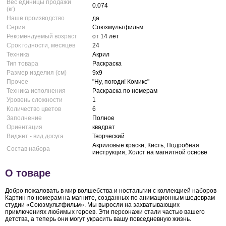
Вес единицы продажи
0.074
(кг)
Наше производство
да
Серия
Союзмультфильм
Рекомендуемый возраст
от 14 лет
Срок годности, месяцев
24
Техника
Акрил
Тип товара
Раскраска
Размер изделия (см)
9x9
Прочее
"Ну, погоди! Комикс"
Техника исполнения
Раскраска по номерам
Уровень сложности
1
Количество цветов
6
Заполнение
Полное
Ориентация
квадрат
Виджет - вид досуга
Творческий
Акриловые краски, Кисть, Подробная
Состав набора
инструкция, Холст на магнитной основе
О товаре
Добро пожаловать в мир волшебства и ностальгии с коллекцией наборов
Картин по номерам на магните, созданных по анимационным шедеврам
студии «Союзмультфильм». Мы выросли на захватывающих
приключениях любимых героев. Эти персонажи стали частью вашего
детства, а теперь они могут украсить вашу повседневную жизнь.