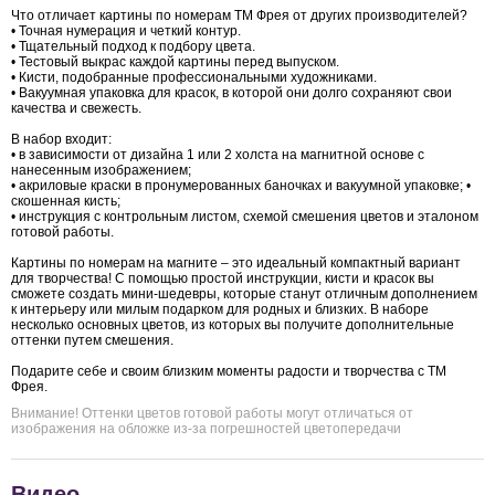
Что отличает картины по номерам ТМ Фрея от других производителей?
• Точная нумерация и четкий контур.
• Тщательный подход к подбору цвета.
• Тестовый выкрас каждой картины перед выпуском.
• Кисти, подобранные профессиональными художниками.
• Вакуумная упаковка для красок, в которой они долго сохраняют свои
качества и свежесть.
В набор входит:
• в зависимости от дизайна 1 или 2 холста на магнитной основе с
нанесенным изображением;
• акриловые краски в пронумерованных баночках и вакуумной упаковке; •
скошенная кисть;
• инструкция с контрольным листом, схемой смешения цветов и эталоном
готовой работы.
Картины по номерам на магните – это идеальный компактный вариант
для творчества! С помощью простой инструкции, кисти и красок вы
сможете создать мини-шедевры, которые станут отличным дополнением
к интерьеру или милым подарком для родных и близких. В наборе
несколько основных цветов, из которых вы получите дополнительные
оттенки путем смешения.
Подарите себе и своим близким моменты радости и творчества с ТМ
Фрея.
Внимание! Оттенки цветов готовой работы могут отличаться от
изображения на обложке из-за погрешностей цветопередачи
Видео