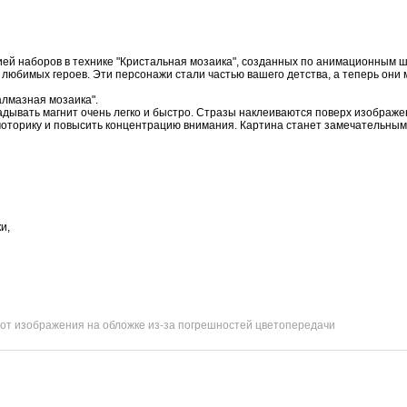
цией наборов в технике "Кристальная мозаика", созданных по анимационным 
бимых героев. Эти персонажи стали частью вашего детства, а теперь они м
алмазная мозаика".
дывать магнит очень легко и быстро. Стразы наклеиваются поверх изображен
моторику и повысить концентрацию внимания. Картина станет замечательны
и,
 от изображения на обложке из-за погрешностей цветопередачи