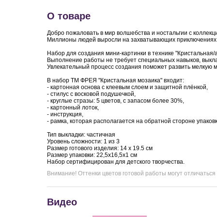
О товаре
Добро пожаловать в мир волшебства и ностальгии с коллек
Миллионы людей выросли на захватывающих приключениях лю
Набор для создания мини-картинки в технике "Кристальная/
Выполнение работы не требует специальных навыков, выкла
Увлекательный процесс создания поможет развить мелкую 
В набор ТМ ФРЕЯ "Кристальная мозаика" входит:
- картонная основа с клеевым слоем и защитной плёнкой,
- стилус с восковой подушечкой,
- круглые стразы: 5 цветов, с запасом более 30%,
- картонный лоток,
- инструкция,
- рамка, которая располагается на обратной стороне упаковк
Тип выкладки: частичная
Уровень сложности: 1 из 3
Размер готового изделия: 14 х 19.5 см
Размер упаковки: 22,5х16,5х1 см
Набор сертифицирован для детского творчества.
Внимание! Оттенки цветов готовой работы могут отличаться
Видео