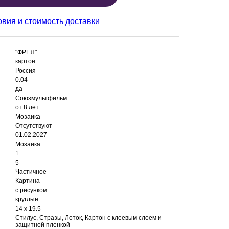
овия и стоимость доставки
"ФРЕЯ"
картон
Россия
0.04
да
Союзмультфильм
от 8 лет
Мозаика
Отсутствуют
01.02.2027
Мозаика
1
5
Частичное
Картина
с рисунком
круглые
14 x 19.5
Стилус, Стразы, Лоток, Картон с клеевым слоем и
защитной пленкой