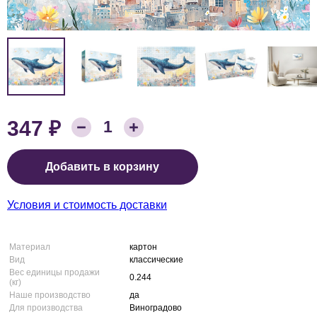
₽
347
Количество товара:
1
Цена:
Добавить в корзину
Условия и стоимость доставки
Материал
картон
Вид
классические
Вес единицы продажи
0.244
(кг)
Наше производство
да
Для производства
Виноградово