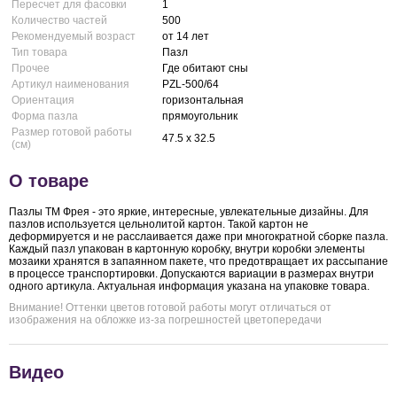
Пересчет для фасовки
1
Количество частей
500
Рекомендуемый возраст
от 14 лет
Тип товара
Пазл
Прочее
Где обитают сны
Артикул наименования
PZL-500/64
Ориентация
горизонтальная
Форма пазла
прямоугольник
Размер готовой работы
47.5 x 32.5
(см)
О товаре
Пазлы ТМ Фрея - это яркие, интересные, увлекательные дизайны. Для
пазлов используется цельнолитой картон. Такой картон не
деформируется и не расслаивается даже при многократной сборке пазла.
Каждый пазл упакован в картонную коробку, внутри коробки элементы
мозаики хранятся в запаянном пакете, что предотвращает их рассыпание
в процессе транспортировки. Допускаются вариации в размерах внутри
одного артикула. Актуальная информация указана на упаковке товара.
Внимание! Оттенки цветов готовой работы могут отличаться от
изображения на обложке из-за погрешностей цветопередачи
Видео