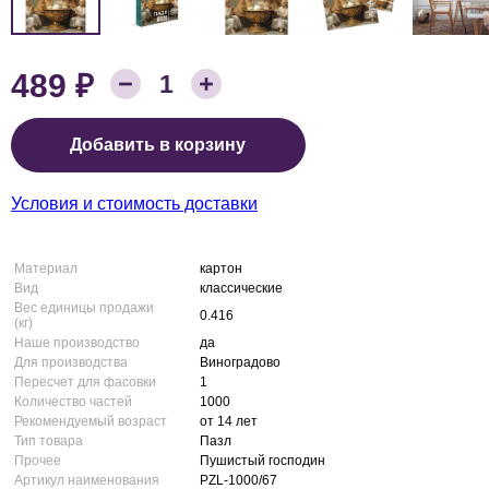
₽
489
Количество товара:
1
Цена:
Добавить в корзину
Условия и стоимость доставки
Материал
картон
Вид
классические
Вес единицы продажи
0.416
(кг)
Наше производство
да
Для производства
Виноградово
Пересчет для фасовки
1
Количество частей
1000
Рекомендуемый возраст
от 14 лет
Тип товара
Пазл
Прочее
Пушистый господин
Артикул наименования
PZL-1000/67