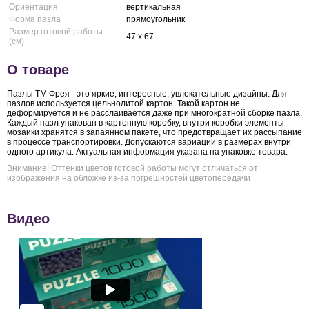
Ориентация
вертикальная
Форма пазла
прямоугольник
Размер готовой работы
47 x 67
(см)
О товаре
Пазлы ТМ Фрея - это яркие, интересные, увлекательные дизайны. Для
пазлов используется цельнолитой картон. Такой картон не
деформируется и не расслаивается даже при многократной сборке пазла.
Каждый пазл упакован в картонную коробку, внутри коробки элементы
мозаики хранятся в запаянном пакете, что предотвращает их рассыпание
в процессе транспортировки. Допускаются вариации в размерах внутри
одного артикула. Актуальная информация указана на упаковке товара.
Внимание! Оттенки цветов готовой работы могут отличаться от
изображения на обложке из-за погрешностей цветопередачи
Видео