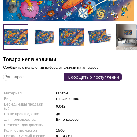
Товара нет в наличии!
Сообщить о появлении набора в наличии на эл. адрес:
Материал
картон
Вид
классические
Вес единицы продажи
0.642
(кг)
Наше производство
да
Для производства
Виноградово
Пересчет для фасовки
1
Количество частей
1500
Рекомендуемый возраст
от 14 лет