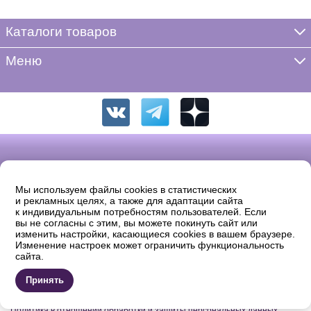
Каталоги товаров
Меню
Мы используем файлы cookies в статистических
и рекламных целях, а также для адаптации сайта
к индивидуальным потребностям пользователей. Если
вы не согласны с этим, вы можете покинуть сайт или
изменить настройки, касающиеся cookies в вашем браузере.
Изменение настроек может ограничить функциональность
© 2026 «ФРЕЯ». Полное или частичное копирование, воспроизведение
сайта.
в печатном виде и/или использование в любой форме, цитирование без
письменного разрешения правообладателя запрещено.
Продавец: ООО «Жаккард» ОГРН: 1137746742869 Юридический адрес:
Принять
105554, Москва, 11-ая Парковая д.9/35, комната 32. Email: shop@igla.ru
®
Правила использования интеллектуальной собственности ФРЕЯ
Политика в отношении обработки и защиты персональных данных