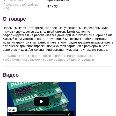
Форма пазла
прямоугольник
Размер готовой работы
47 x 33
(см)
О товаре
Пазлы ТМ Фрея - это яркие, интересные, увлекательные дизайны. Для
пазлов используется цельнолитой картон. Такой картон не
деформируется и не расслаивается даже при многократной сборке пазла.
Каждый пазл упакован в картонную коробку, внутри коробки элементы
мозаики хранятся в запаянном пакете, что предотвращает их рассыпание
в процессе транспортировки. Допускаются вариации в размерах внутри
одного артикула. Актуальная информация указана на упаковке товара.
Внимание! Оттенки цветов готовой работы могут отличаться от
изображения на обложке из-за погрешностей цветопередачи
Видео