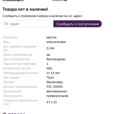
Товара нет в наличии!
Сообщить о появлении набора в наличии на эл. адрес:
Материал
картон
Вид
классические
Вес единицы продажи
0.244
(кг)
Наше производство
да
Для производства
Виноградово
Пересчет для фасовки
1
Количество частей
500
Рекомендуемый возраст
от 14 лет
Тип товара
Пазл
Прочее
Малиновка
Артикул наименования
PZL-500/91
Ориентация
вертикальная
Форма пазла
прямоугольник
Размер готовой работы
47 x 33
(см)