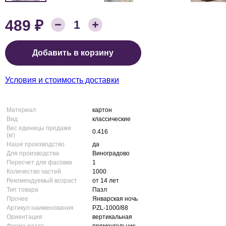
₽
489
Количество товара:
1
Цена:
Добавить в корзину
Условия и стоимость доставки
Материал
картон
Вид
классические
Вес единицы продажи
0.416
(кг)
Наше производство
да
Для производства
Виноградово
Пересчет для фасовки
1
Количество частей
1000
Рекомендуемый возраст
от 14 лет
Тип товара
Пазл
Прочее
Январская ночь
Артикул наименования
PZL-1000/88
Ориентация
вертикальная