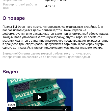
Форма пазла
прямоугольник
Размер готовой работы
47 x 67
(см)
О товаре
Пазлы ТМ Фрея - это яркие, интересные, увлекательные дизайны. Для
пазлов используется цельнолитой картон. Такой картон не
деформируется и не расслаивается даже при многократной сборке пазла.
Каждый пазл упакован в картонную коробку, внутри коробки элементы
мозаики хранятся в запаянном пакете, что предотвращает их рассыпание
в процессе транспортировки. Допускаются вариации в размерах внутри
одного артикула. Актуальная информация указана на упаковке товара.
Внимание! Оттенки цветов готовой работы могут отличаться от
изображения на обложке из-за погрешностей цветопередачи
Видео