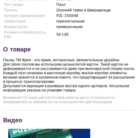
Тип товара
Пазл
Прочее
Осенний туман в Шварцвальде
Артикул наименования
PZL-1500/48
Ориентация
горизонтальная
Форма пазла
прямоугольник
Размер готовой работы
58 x 85
(см)
О товаре
Пазлы ТМ Фрея - это яркие, интересные, увлекательные дизайны.
Для своих пазлов мы используем цельнолитой картон. Такой картон не
деформируется и не расслаивается даже при многократной сборке пазла.
Каждый пазл упакован в картонную коробку, внутри коробки элементы
мозаики хранятся в запаянном пакете, что предотвращает их рассыпание
в процессе транспортировки.
Допускаются вариации в размерах внутри одного артикула. Актуальная
информация указана на упаковке товара.
Внимание! Оттенки цветов готовой работы могут отличаться от
изображения на обложке из-за погрешностей цветопередачи
Видео