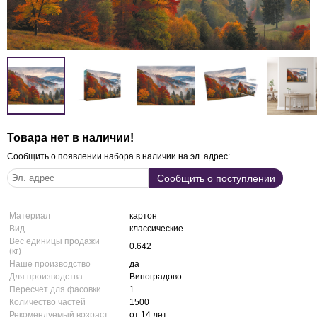
Товара нет в наличии!
Сообщить о появлении набора в наличии на эл. адрес:
Материал
картон
Вид
классические
Вес единицы продажи
0.642
(кг)
Наше производство
да
Для производства
Виноградово
Пересчет для фасовки
1
Количество частей
1500
Рекомендуемый возраст
от 14 лет