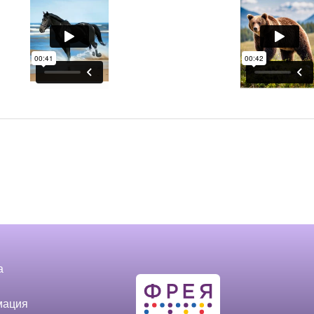
а
мация