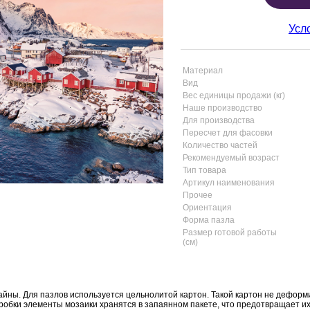
Усл
Материал
Вид
Вес единицы продажи (кг)
Наше производство
Для производства
Пересчет для фасовки
Количество частей
Рекомендуемый возраст
Тип товара
Артикул наименования
Прочее
Ориентация
Форма пазла
Размер готовой работы
(см)
айны. Для пазлов используется цельнолитой картон. Такой картон не деформ
коробки элементы мозаики хранятся в запаянном пакете, что предотвращает и