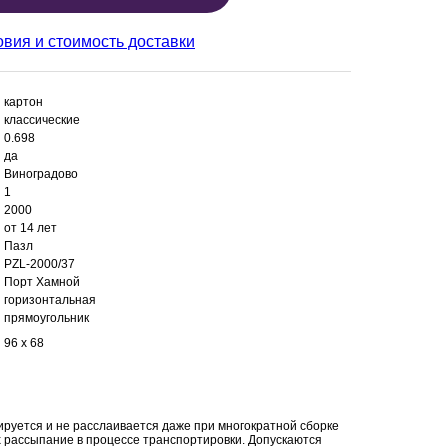
овия и стоимость доставки
картон
классические
0.698
да
Виноградово
1
2000
от 14 лет
Пазл
PZL-2000/37
Порт Хамной
горизонтальная
прямоугольник
96 x 68
ируется и не расслаивается даже при многократной сборке
х рассыпание в процессе транспортировки. Допускаются