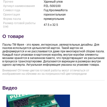
Прочее
Удачный улов
Артикул наименования
PZL-500/100
Символ года
Год Кролика/Кота
Ориентация
горизонтальная
Форма пазла
прямоугольник
Размер готовой работы
47.5 x 32.5
(см)
О товаре
Пазлы ТМ Фрея - это яркие, интересные, увлекательные дизайны. Для
пазлов используется цельнолитой картон. Такой картон не
деформируется и не расслаивается даже при многократной сборке пазла.
Каждый пазл упакован в картонную коробку, внутри коробки элементы
мозаики хранятся в запаянном пакете, что предотвращает их рассыпание
в процессе транспортировки. Допускаются вариации в размерах внутри
одного артикула. Актуальная информация указана на упаковке товара.
Внимание! Оттенки цветов готовой работы могут отличаться от
изображения на обложке из-за погрешностей цветопередачи
Видео