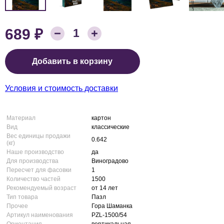
₽
689
Количество товара:
1
Цена:
Добавить в корзину
Условия и стоимость доставки
Материал
картон
Вид
классические
Вес единицы продажи
0.642
(кг)
Наше производство
да
Для производства
Виноградово
Пересчет для фасовки
1
Количество частей
1500
Рекомендуемый возраст
от 14 лет
Тип товара
Пазл
Прочее
Гора Шаманка
Артикул наименования
PZL-1500/54
Ориентация
вертикальная