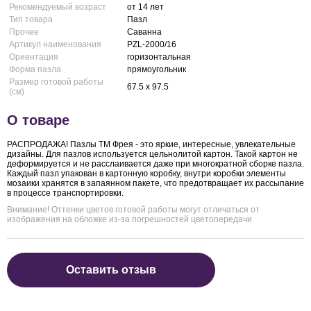
Рекомендуемый возраст
от 14 лет
Тип товара
Пазл
Прочее
Саванна
Артикул наименования
PZL-2000/16
Ориентация
горизонтальная
Форма пазла
прямоугольник
Размер готовой работы
67.5 x 97.5
(см)
О товаре
РАСПРОДАЖА! Пазлы ТМ Фрея - это яркие, интересные, увлекательные
дизайны. Для пазлов используется цельнолитой картон. Такой картон не
деформируется и не расслаивается даже при многократной сборке пазла.
Каждый пазл упакован в картонную коробку, внутри коробки элементы
мозаики хранятся в запаянном пакете, что предотвращает их рассыпание
в процессе транспортировки.
Внимание! Оттенки цветов готовой работы могут отличаться от
изображения на обложке из-за погрешностей цветопередачи
Оставить отзыв