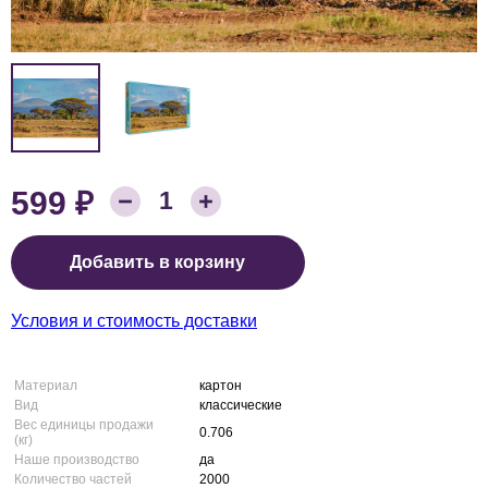
₽
599
Количество товара:
1
Цена:
Добавить в корзину
Условия и стоимость доставки
Материал
картон
Вид
классические
Вес единицы продажи
0.706
(кг)
Наше производство
да
Количество частей
2000