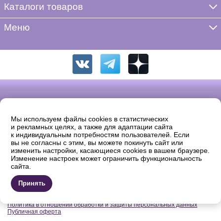
Каталоги товаров
Меню
Мы используем файлы cookies в статистических
и рекламных целях, а также для адаптации сайта
к индивидуальным потребностям пользователей. Если
вы не согласны с этим, вы можете покинуть сайт или
изменить настройки, касающиеся cookies в вашем браузере.
Изменение настроек может ограничить функциональность
© 2026 «ФРЕЯ». Полное или частичное копирование, воспроизведение
сайта.
в печатном виде и/или использование в любой форме, цитирование без
письменного разрешения правообладателя запрещено.
Продавец: ООО «Жаккард» ОГРН: 1137746742869 Юридический адрес:
Принять
105554, Москва, 11-ая Парковая д.9/35, комната 32. Email: shop@igla.ru
®
Правила использования интеллектуальной собственности ФРЕЯ
Политика в отношении обработки и защиты персональных данных
Публичная оферта