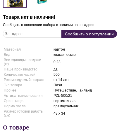
Товара нет в наличии!
Сообщить о появлении набора в наличии на эл. адрес:
Материал
картон
Вид
классические
Вес единицы продажи
0.23
(кг)
Наше производство
да
Количество частей
500
Рекомендуемый возраст
от 14 лет
Тип товара
Пазл
Прочее
Путешествие. Тайланд
Артикул наименования
PZL-500/21
Ориентация
вертикальная
Форма пазла
прямоугольник
Размер готовой работы
48 x 34
(см)
О товаре