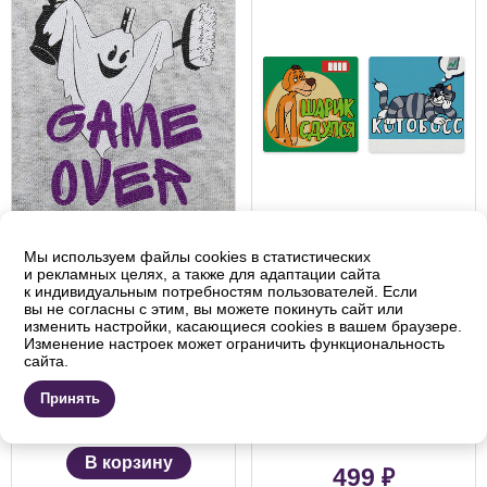
Мы используем файлы cookies в статистических
CMF-ALBP-247
CMF-PNBM-008
и рекламных целях, а также для адаптации сайта
к индивидуальным потребностям пользователей. Если
постер "Карлсон.
Набор для
вы не согласны с этим, вы можете покинуть сайт или
Конец игры"
раскрашивания по
изменить настройки, касающиеся cookies в вашем браузере.
номерам (на
Изменение настроек может ограничить функциональность
сайта.
магните)
Под заказ
Принять
Под заказ
₽
739
В корзину
₽
499