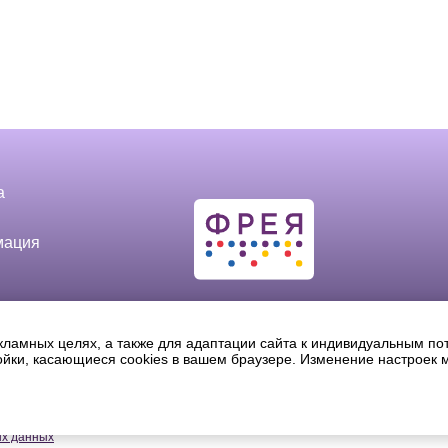
а
мация
кламных целях, а также для адаптации сайта к индивидуальным по
ройки, касающиеся cookies в вашем браузере. Изменение настроек 
спроизведение в печатном виде и/или использование в любой форме, цитиро
ий адрес: 105554, Москва, 11-ая Парковая д.9/35, комната 32. Email: shop@
®
ти ФРЕЯ
ых данных