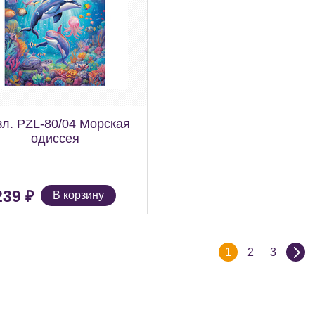
л. PZL-80/04 Морская
одиссея
₽
239
В корзину
1
2
3