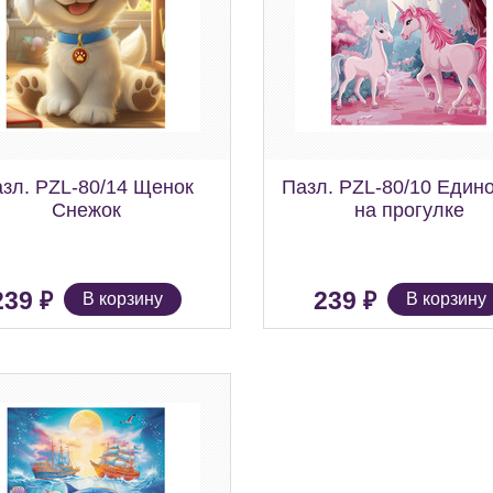
зл. PZL-80/14 Щенок
Пазл. PZL-80/10 Един
Снежок
на прогулке
₽
₽
239
239
В корзину
В корзину