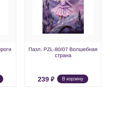
ороги
Пазл. PZL-80/07 Волшебная
страна
₽
239
В корзину