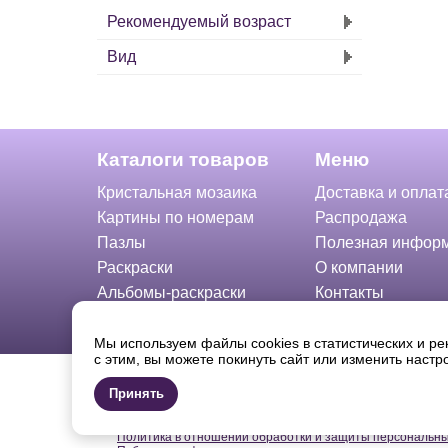
Рекомендуемый возраст
Вид
Каталоги товаров
Меню
Кристальная мозаика
Доставка и оплат
Картины по номерам
Распродажа
Пазлы
Полезная инфор
Раскраски
О компании
Альбомы-раскраски
Контакты
Онлайн-каталог
Мы используем файлы cookies в статистических и ре
с этим, вы можете покинуть сайт или изменить наст
© 2026 «ФРЕЯ». Полное или частичное копирование, во
запрещено.
Принять
Продавец: ООО «Жаккард» ОГРН: 1137746742869 Юридическ
Правила использования интеллектуальной собственнос
Политика в отношении обработки и защиты персональн